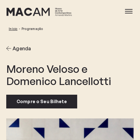
Ir
para
Abri
o
conteúdo
Início
Programação
principal
Agenda
Moreno Veloso e
Domenico Lancellotti
Compre o Seu Bilhete