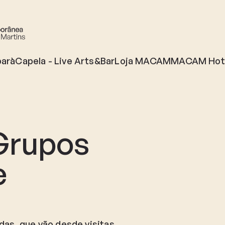
par
àCapela - Live Arts&Bar
Loja MACAM
MACAM Hot
 Grupos
e
as, que vão desde visitas