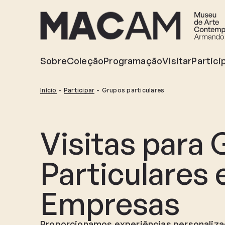
Ir
para
o
conteúdo
principal
Sobre
Coleção
Programação
Visitar
Partici
Início
Participar
Grupos particulares
Visitas para
Particulares 
Empresas
Proporcionamos experiências personalizad