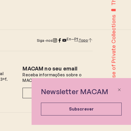
The House of Private Collections
En
Pt
Topo
Siga-nos
MACAM no seu email
al
Receba informações sobre o
3ªf.
MACAM e futuros eventos.
Newsletter MACAM
Subscrever
Subscrever