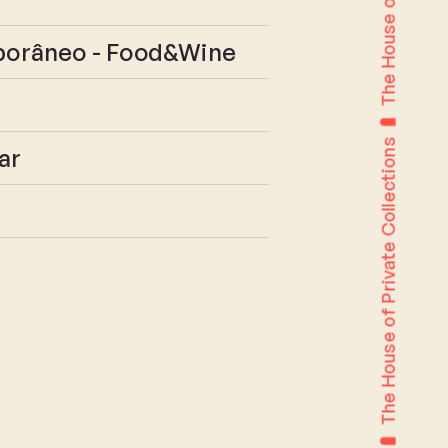
orâneo - Food&Wine
The House of Private Collections
ar