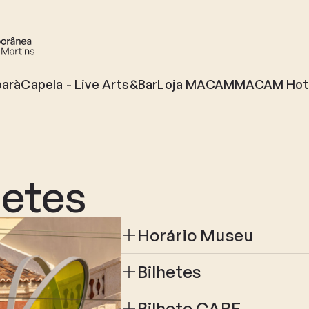
par
àCapela - Live Arts&Bar
Loja MACAM
MACAM Hot
hetes
Horário Museu
Bilhetes
Bilhete CABE