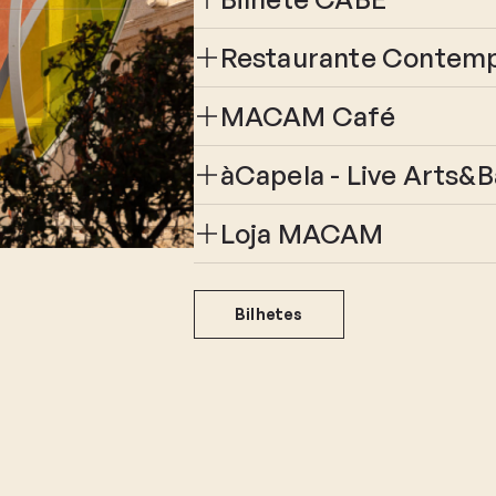
Restaurante Contemp
MACAM Café
àCapela - Live Arts&B
Loja MACAM
Bilhetes