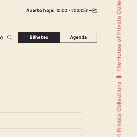
The House of Private Collections
Aberto hoje
:
10:00 -
20:00
En
Pt
el
Bilhetes
Agenda
The House of Private Collections