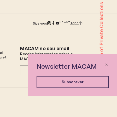
The House of Private Collections
En
Pt
Topo
Siga-nos
MACAM no seu email
al
Receba informações sobre o
3ªf.
MACAM e futuros eventos.
Newsletter MACAM
Subscrever
Subscrever