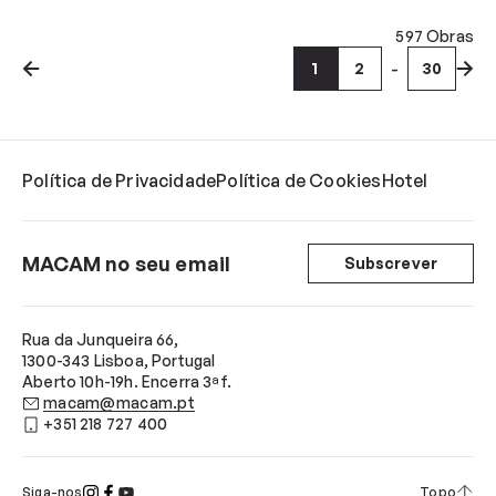
597 Obras
1
2
30
Anterior
Seg
Política de Privacidade
Política de Cookies
Hotel
MACAM no seu email
Subscrever
Rua da Junqueira 66,
1300-343 Lisboa, Portugal
Aberto 10h-19h. Encerra 3ªf.
macam@macam.pt
+351 218 727 400
Siga-nos
Topo