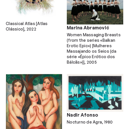
Classical Atlas [Atlas
Marina Abramović
Clássico]
2022
Women Massaging Breasts
(from the series «Balkan
Erotic Epic») [Mulheres
Massajando os Seios (da
série «Épico Erótico dos
1900-1910
1970-1980
Bálcãs»)]
2005
Escultura
Pintura
1910-1920
1980-1990
Instalação
Vídeo
1920-1930
1990-2000
Fotografia
1930-1940
2000-2010
1940-1950
2010-2020
1950-1960
2020-2026
1960-1970
Nadir Afonso
Nocturno de Agra
1980