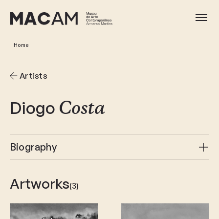
Skip
to
Ope
main
content
Home
Artists
Diogo
Costa
Biography
Artworks
(3)