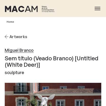
Skip
to
Ope
main
content
Home
Artworks
Miguel Branco
Sem título (Veado Branco) [Untitled
(White Deer)]
sculpture