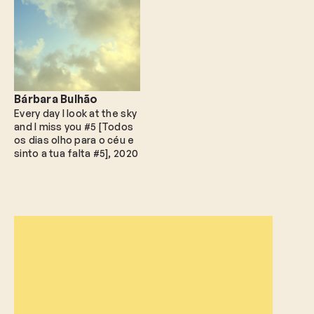
Bárbara Bulhão
Every day I look at the sky
and I miss you #5 [Todos
os dias olho para o céu e
sinto a tua falta #5]
2020