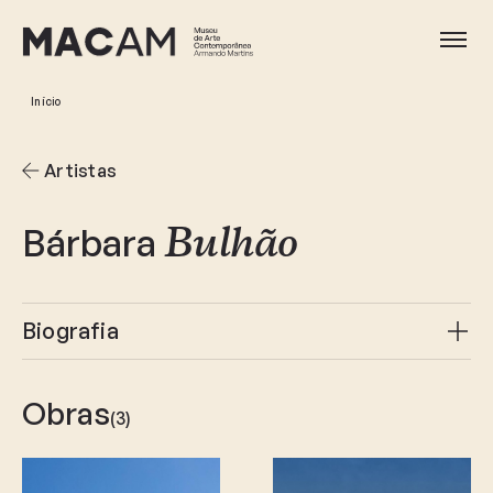
Ir
para
Abri
o
conteúdo
Início
principal
Artistas
Bárbara
Bulhão
Biografia
Obras
(3)